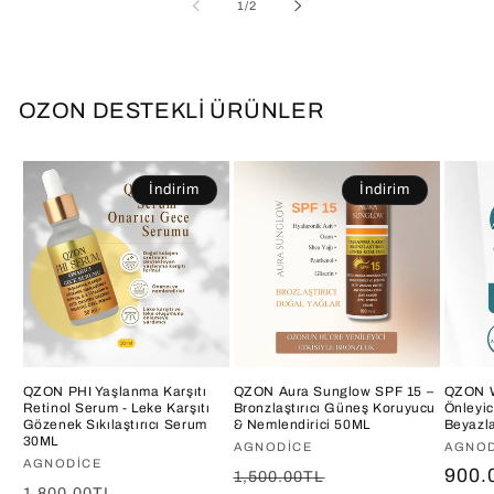
/
1
/
2
OZON DESTEKLİ ÜRÜNLER
İndirim
İndirim
QZON PHI Yaşlanma Karşıtı
QZON Aura Sunglow SPF 15 –
QZON W
Retinol Serum - Leke Karşıtı
Bronzlaştırıcı Güneş Koruyucu
Önleyic
Gözenek Sıkılaştırıcı Serum
& Nemlendirici 50ML
Beyazla
30ML
Satıcı:
AGNODICE
Satıcı
AGNOD
Satıcı:
AGNODICE
Normal
İndirimli
Norm
900.
1,500.00TL
Normal
İndirimli
1,800.00TL