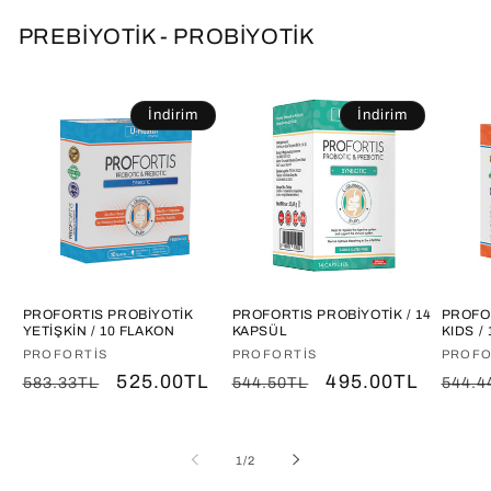
PREBİYOTİK - PROBİYOTİK
İndirim
İndirim
PROFORTIS PROBİYOTİK
PROFORTIS PROBİYOTİK / 14
PROFO
YETİŞKİN / 10 FLAKON
KAPSÜL
KIDS /
Satıcı:
PROFORTIS
Satıcı:
PROFORTIS
Satıcı
PROFO
Normal
İndirimli
525.00TL
Normal
İndirimli
495.00TL
Norm
583.33TL
544.50TL
544.4
fiyat
fiyat
fiyat
fiyat
fiyat
/
1
/
2