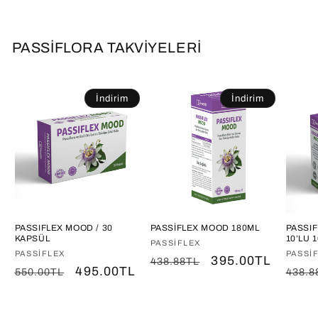
PASSİFLORA TAKVİYELERİ
İndirim
İndirim
PASSIFLEX MOOD / 30
PASSİFLEX MOOD 180ML
PASSI
KAPSÜL
10’LU 
Satıcı:
PASSIFLEX
Satıcı:
PASSIFLEX
Satıcı
PASSI
Normal
İndirimli
395.00TL
438.88TL
Normal
İndirimli
495.00TL
Norm
550.00TL
438.8
fiyat
fiyat
fiyat
fiyat
fiyat