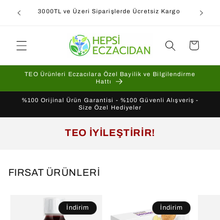
İçeriğe
IŞMA VE
3000TL ve Üzeri Siparişlerde Ücretsiz Kargo
atla
Sepet
TEO Ürünleri Eczacılara Özel Bayilik ve Bilgilendirme
Hattı
%100 Orijinal Ürün Garantisi - %100 Güvenli Alışveriş -
Size Özel Hediyeler
TEO İYİLEŞTİRİR!
FIRSAT ÜRÜNLERİ
İndirim
İndirim