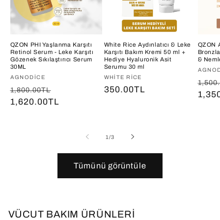
QZON PHI Yaşlanma Karşıtı
White Rice Aydınlatıcı & Leke
QZON A
Retinol Serum - Leke Karşıtı
Karşıtı Bakım Kremi 50 ml +
Bronzla
Gözenek Sıkılaştırıcı Serum
Hediye Hyaluronik Asit
& Neml
30ML
Serumu 30 ml
Satıcı
AGNOD
Satıcı:
AGNODICE
Satıcı:
WHITE RICE
Norm
1,500
Normal
İndirimli
Normal
350.00TL
1,800.00TL
fiyat
1,35
fiyat
1,620.00TL
fiyat
fiyat
/
1
/
3
Tümünü görüntüle
VÜCUT BAKIM ÜRÜNLERİ