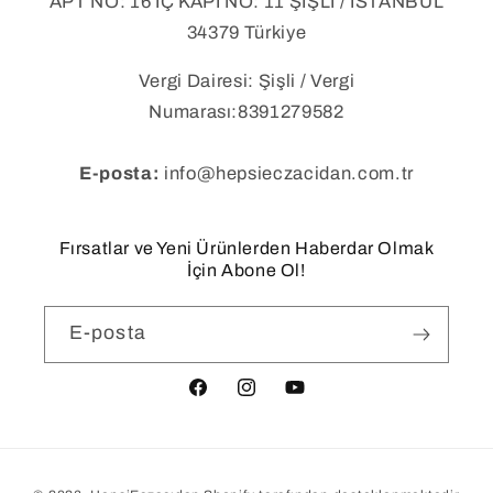
APT NO: 16 İÇ KAPI NO: 11 ŞİŞLİ / İSTANBUL
34379 Türkiye
Vergi Dairesi: Şişli / Vergi
Numarası:8391279582
E-posta:
info@hepsieczacidan.com.tr
Fırsatlar ve Yeni Ürünlerden Haberdar Olmak
İçin Abone Ol!
E-posta
Facebook
Instagram
YouTube
Ödeme