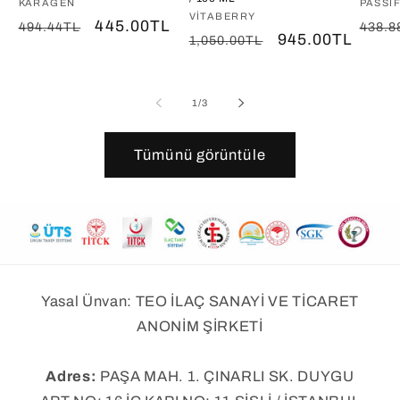
Satıcı:
KARAGEN
Satıcı
PASSI
Satıcı:
VITABERRY
Normal
İndirimli
445.00TL
Norm
494.44TL
438.8
Normal
İndirimli
945.00TL
1,050.00TL
fiyat
fiyat
fiyat
fiyat
fiyat
/
1
/
3
Tümünü görüntüle
Yasal Ünvan: TEO İLAÇ SANAYİ VE TİCARET
ANONİM ŞİRKETİ
Adres:
PAŞA MAH. 1. ÇINARLI SK. DUYGU