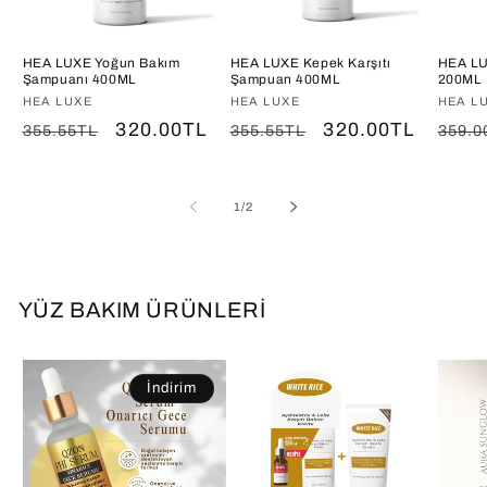
HEA LUXE Yoğun Bakım
HEA LUXE Kepek Karşıtı
HEA LU
Şampuanı 400ML
Şampuan 400ML
200ML
Satıcı:
HEA LUXE
Satıcı:
HEA LUXE
Satıcı
HEA L
Normal
İndirimli
320.00TL
Normal
İndirimli
320.00TL
Norm
355.55TL
355.55TL
359.0
fiyat
fiyat
fiyat
fiyat
fiyat
/
1
/
2
YÜZ BAKIM ÜRÜNLERİ
İndirim