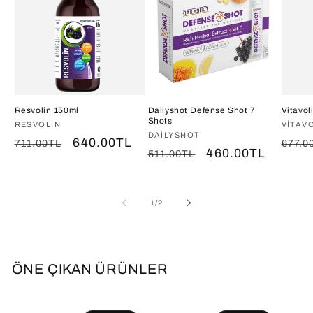
Resvolin 150ml
Dailyshot Defense Shot 7
Vitavol
Shots
Satıcı:
RESVOLIN
Satıcı
VITAV
Satıcı:
DAILYSHOT
Normal
İndirimli
640.00TL
Norm
711.00TL
677.0
Normal
İndirimli
460.00TL
511.00TL
fiyat
fiyat
fiyat
fiyat
fiyat
/
1
/
2
ÖNE ÇIKAN ÜRÜNLER