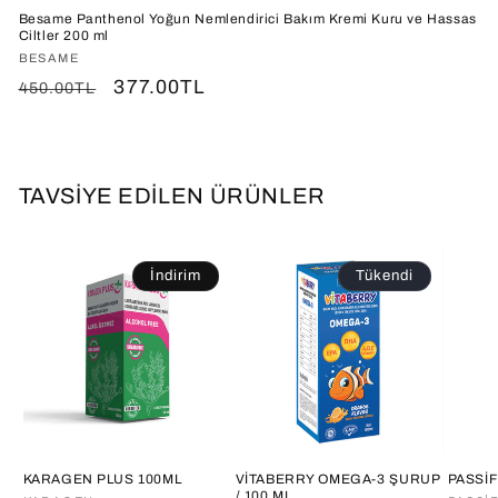
Besame Panthenol Yoğun Nemlendirici Bakım Kremi Kuru ve Hassas
Ciltler 200 ml
Satıcı:
BESAME
Normal
İndirimli
377.00TL
450.00TL
fiyat
fiyat
TAVSİYE EDİLEN ÜRÜNLER
İndirim
Tükendi
KARAGEN PLUS 100ML
VİTABERRY OMEGA-3 ŞURUP
PASSİ
/ 100 ML